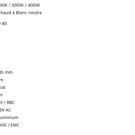
00K / 3000K / 4000K
chaud à Blanc neutre
e 80
 45 mm
mm
iat
0H
II / BBC
0V AC
Aluminium
OHS / EMC