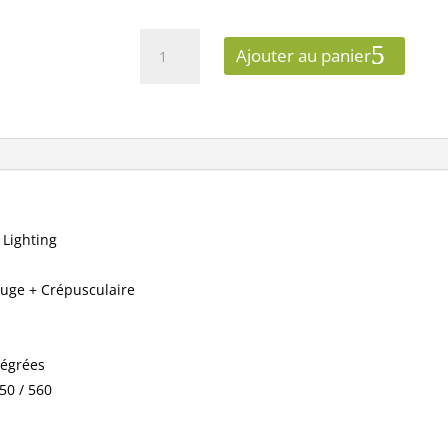
quantité
Ajouter au panier
de
Spot
LED
CCT
BBC
6W
2700/3000/4000K
Gradable
 Lighting
blanc
+
ouge + Crépusculaire
Détecteur
-
Garantie
5
tégrées
ans
550 / 560
100619