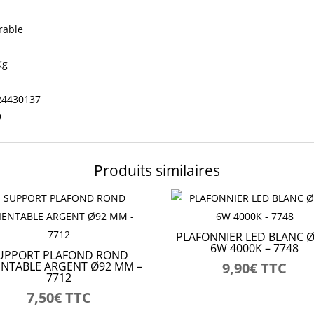
rable
Kg
24430137
9
Produits similaires
PLAFONNIER LED BLANC 
6W 4000K – 7748
UPPORT PLAFOND ROND
ENTABLE ARGENT Ø92 MM –
9,90
€
TTC
7712
7,50
€
TTC