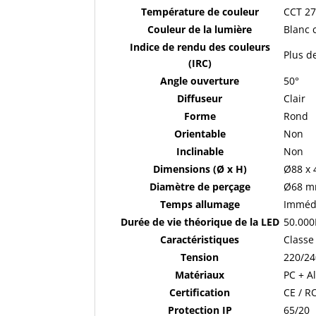
Température de couleur
CCT 27
Couleur de la lumière
Blanc 
Indice de rendu des couleurs
Plus d
(IRC)
Angle ouverture
50°
Diffuseur
Clair
Forme
Rond
Orientable
Non
Inclinable
Non
Dimensions (Ø x H)
Ø88 x
Diamètre de perçage
Ø68 
Temps allumage
Imméd
Durée de vie théorique de la LED
50.00
Caractéristiques
Classe 
Tension
220/24
Matériaux
PC + 
Certification
CE / R
Protection IP
65/20