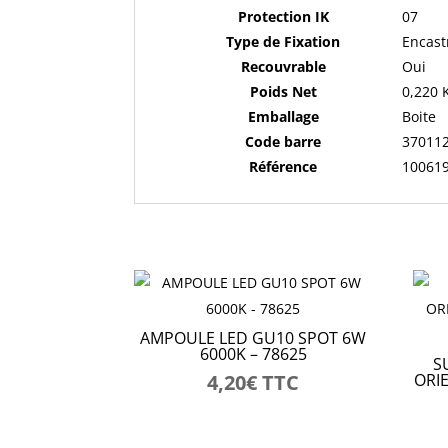
Protection IK
07
Type de Fixation
Encast
Recouvrable
Oui
Poids Net
0,220 
Emballage
Boite
Code barre
37011
Référence
10061
AMPOULE LED GU10 SPOT 6W
6000K – 78625
S
4,20
€
TTC
ORI