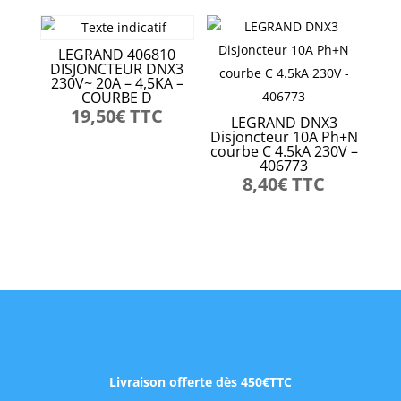
LEGRAND 406810
DISJONCTEUR DNX3
230V~ 20A – 4,5KA –
COURBE D
19,50
€
TTC
LEGRAND DNX3
Disjoncteur 10A Ph+N
courbe C 4.5kA 230V –
406773
8,40
€
TTC
Livraison offerte dès 450€TTC