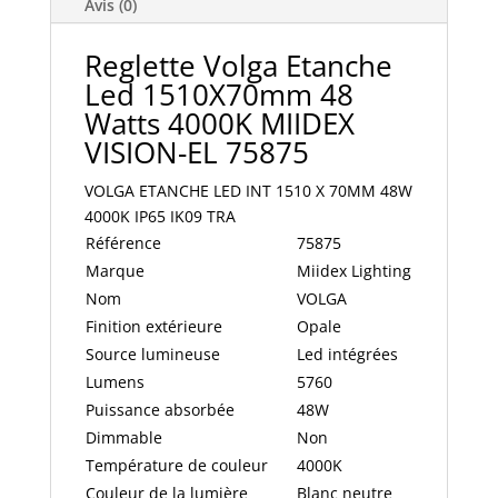
Avis (0)
X
70MM
Reglette Volga Etanche
48W
Led 1510X70mm 48
4000K
Watts 4000K MIIDEX
IP65
IK09
VISION-EL 75875
TRA
VOLGA ETANCHE LED INT 1510 X 70MM 48W
(X6)
4000K IP65 IK09 TRA
MIIDEX
Référence
75875
VISION-
EL
Marque
Miidex Lighting
75875(non
Nom
VOLGA
disponible
Finition extérieure
Opale
a
Source lumineuse
Led intégrées
la
Lumens
5760
livraison)
Puissance absorbée
48W
Dimmable
Non
Température de couleur
4000K
Couleur de la lumière
Blanc neutre