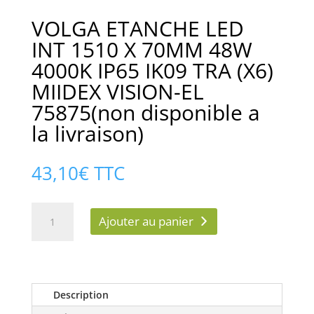
VOLGA ETANCHE LED
INT 1510 X 70MM 48W
4000K IP65 IK09 TRA (X6)
MIIDEX VISION-EL
75875(non disponible a
la livraison)
43,10
€
TTC
quantité
Ajouter au panier
de
VOLGA
ETANCHE
LED
INT
Description
1510