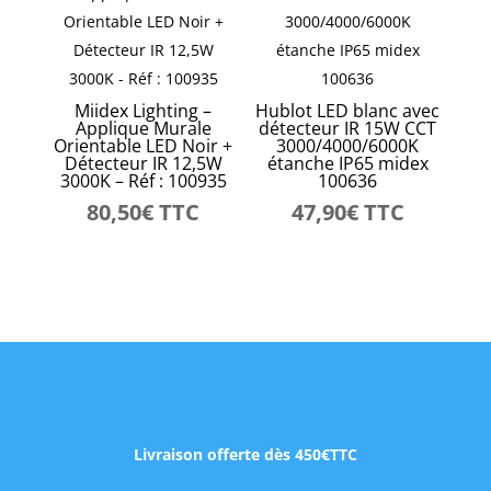
Miidex Lighting –
Hublot LED blanc avec
Applique Murale
détecteur IR 15W CCT
Orientable LED Noir +
3000/4000/6000K
Détecteur IR 12,5W
étanche IP65 midex
3000K – Réf : 100935
100636
80,50
€
TTC
47,90
€
TTC
Livraison offerte dès 450€TTC