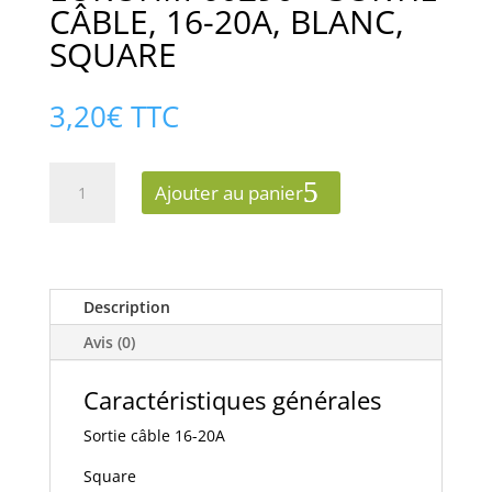
CÂBLE, 16-20A, BLANC,
SQUARE
3,20
€
TTC
quantité
Ajouter au panier
de
EUROHM
60290
-
SORTIE
Description
CÂBLE,
Avis (0)
16-
20A,
Caractéristiques générales
BLANC,
SQUARE
Sortie câble 16-20A
Square