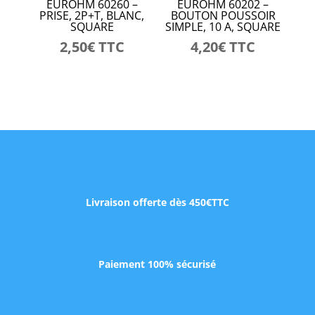
EUROHM 60260 –
EUROHM 60202 –
PRISE, 2P+T, BLANC,
BOUTON POUSSOIR
SQUARE
SIMPLE, 10 A, SQUARE
2,50
€
TTC
4,20
€
TTC
Livraison offerte dès 450€TTC
Paiement 100% sécurisé