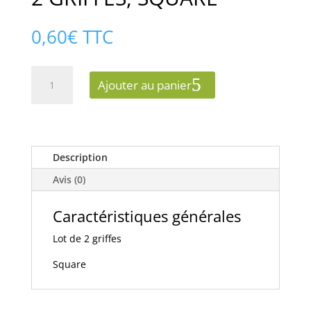
0,60
€
TTC
quantité
Ajouter au panier
de
EUROHM
60292
-
LOT
Description
DE
Avis (0)
2
GRIFFES,
Caractéristiques générales
SQUARE
Lot de 2 griffes
Square