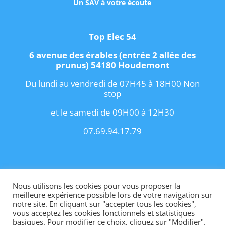
Un SAV à votre écoute
Top Elec 54
6 avenue des érables (entrée 2 allée des
prunus) 54180 Houdemont
Du lundi au vendredi de 07H45 à 18H00 Non
stop
et le samedi de 09H00 à 12H30
07.69.94.17.79
Copyright 2021 I
Conditions Générales de
Vente
I
Contact
Nous utilisons les cookies pour vous proposer la
meilleure expérience possible lors de votre navigation sur
notre site. En cliquant sur "accepter tous les cookies",
vous acceptez les cookies fonctionnels et statistiques
basiques. Pour modifier ce choix, cliquez sur "Modifier".