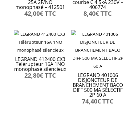
25A 2F/NO
courbe C 4.5kA 230V –
monophasé – 412501
406774
42,00
€
TTC
8,40
€
TTC
LEGRAND 412400 CX3
Télérupteur 16A 1NO
monophasé silencieux
22,80
€
TTC
LEGRAND 401006
DISJONCTEUR DE
BRANCHEMENT BACO
DIFF 500 MA SÉLECTIF
2P 60 A
74,40
€
TTC