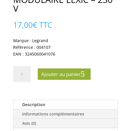
V
17,00
€
TTC
Marque : Legrand
Référence : 004107
EAN : 3245060041076
quantité
Ajouter au panier
de
LEGRAND
SONNERIE
MODULAIRE
LEXIC
Description
-
Informations complémentaires
230
V
Avis (0)