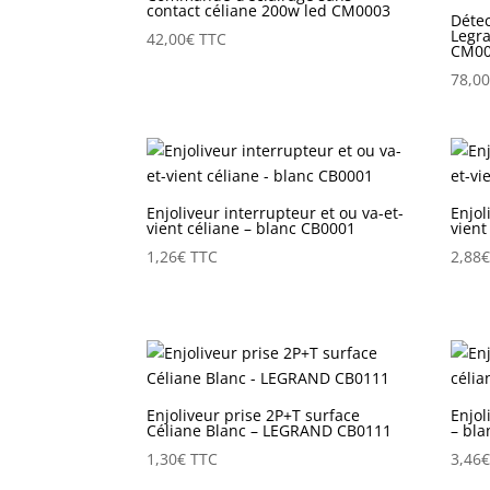
contact céliane 200w led CM0003
Déte
Legra
42,00
€
TTC
CM0
78,0
Enjoliveur interrupteur et ou va-et-
Enjol
vient céliane – blanc CB0001
vient
1,26
€
TTC
2,88
Enjoliveur prise 2P+T surface
Enjol
Céliane Blanc – LEGRAND CB0111
– bl
1,30
€
TTC
3,46