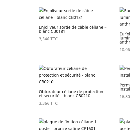
Enjoliveur sortie de câble céliane –
blanc CB0181
Eur’
lumi
3,54
€
TTC
anthr
10,0
Perm
insta
Obturateur céliane de protection
et sécurité – blanc CB0210
16,8
3,36
€
TTC