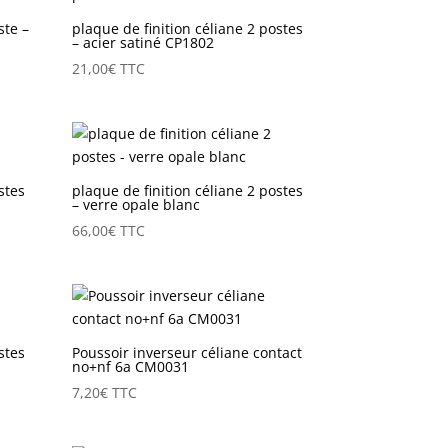
ste –
plaque de finition céliane 2 postes
– acier satiné CP1802
21,00
€
TTC
stes
plaque de finition céliane 2 postes
– verre opale blanc
66,00
€
TTC
stes
Poussoir inverseur céliane contact
no+nf 6a CM0031
7,20
€
TTC