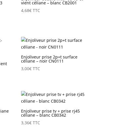
43
vient céliane – blanc CB2001
4,68
€
TTC
Enjoliveur prise 2p+t surface
céliane – noir CN0111
ient
3,00
€
TTC
liane
Enjoliveur prise tv + prise rj45
céliane – blanc CB0342
3,36
€
TTC