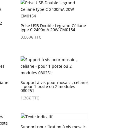
82
Prise USB Double Legrand Céliane
type C 2400mA 20W CM0154
33,60
€
TTC
liane
Support à vis pour mosaic , céliane
– pour 1 poste ou 2 modules
080251
1,30
€
TTC
Support pour fixation à vis mosaic