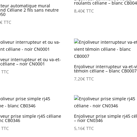
roulants céliane – blanc CB00
cteur automatique mural
nd Céliane 2 fils sans neutre
8,40
€
TTC
050
0
€
TTC
iveur interrupteur et ou va-et-
 céliane – noir CN0001
Enjoliveur interrupteur va-et-v
témoin céliane – blanc CB0007
€
TTC
7,20
€
TTC
iveur prise simple rj45 céliane
Enjoliveur prise simple rj45 cé
anc CB0346
– noir CN0346
€
TTC
5,16
€
TTC