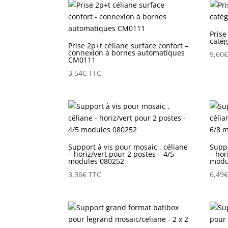
Prise
caté
Prise 2p+t céliane surface confort –
connexion à bornes automatiques
9,60
CM0111
3,54
€
TTC
Support à vis pour mosaic , céliane
Suppo
– horiz/vert pour 2 postes – 4/5
– hor
modules 080252
modu
3,36
€
TTC
6,49