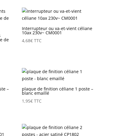
Interrupteur ou va-et-vient céliane
10ax 230v~ CM0001
s
e de
4,68
€
TTC
ste –
plaque de finition céliane 1 poste –
blanc emaillé
1,95
€
TTC