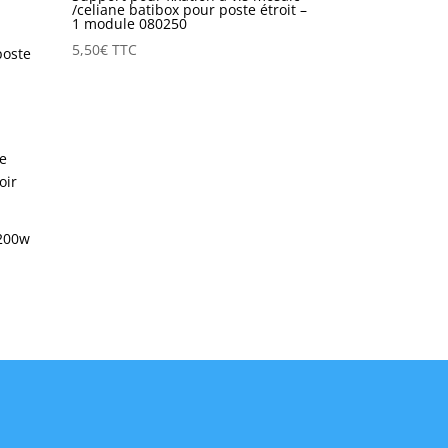
/celiane batibox pour poste étroit –
1 module 080250
5,50
€
TTC
poste
 200w