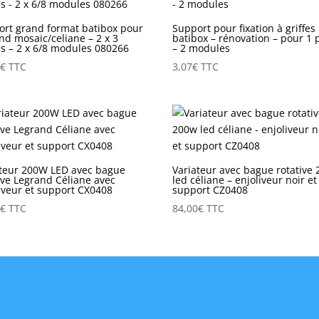
ort grand format batibox pour
Support pour fixation à griffes
nd mosaic/celiane – 2 x 3
batibox – rénovation – pour 1 
s – 2 x 6/8 modules 080266
– 2 modules
4
€
TTC
3,07
€
TTC
ateur 200W LED avec bague
Variateur avec bague rotative
ive Legrand Céliane avec
led céliane – enjoliveur noir et
iveur et support CX0408
support CZ0408
0
€
TTC
84,00
€
TTC