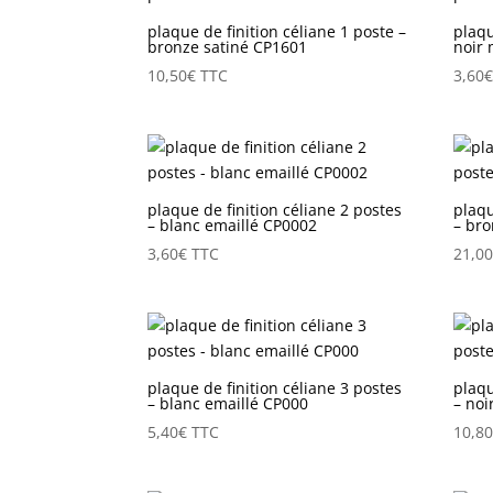
plaque de finition céliane 1 poste –
plaqu
bronze satiné CP1601
noir
10,50
€
TTC
3,60
plaque de finition céliane 2 postes
plaqu
– blanc emaillé CP0002
– bro
3,60
€
TTC
21,0
plaque de finition céliane 3 postes
plaqu
– blanc emaillé CP000
– noi
5,40
€
TTC
10,8