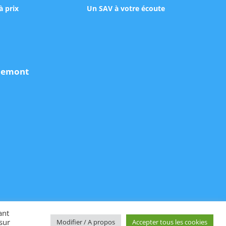
à prix
Un SAV à votre écoute
udemont
ant
sur
Modifier / A propos
Accepter tous les cookies