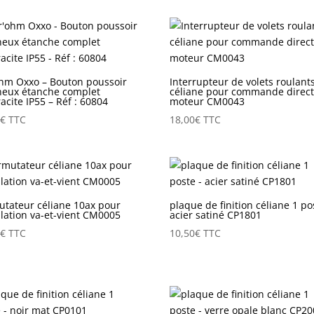
ohm Oxxo – Bouton poussoir
Interrupteur de volets roulant
neux étanche complet
céliane pour commande direct
acite IP55 – Réf : 60804
moteur CM0043
6
€
TTC
18,00
€
TTC
utateur céliane 10ax pour
plaque de finition céliane 1 po
llation va-et-vient CM0005
acier satiné CP1801
0
€
TTC
10,50
€
TTC