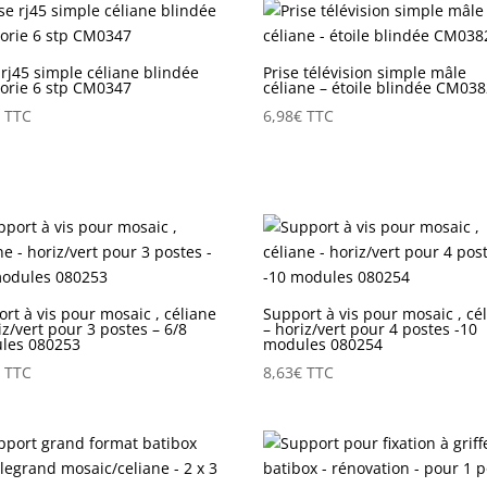
 rj45 simple céliane blindée
Prise télévision simple mâle
gorie 6 stp CM0347
céliane – étoile blindée CM03
€
TTC
6,98
€
TTC
rt à vis pour mosaic , céliane
Support à vis pour mosaic , cé
iz/vert pour 3 postes – 6/8
– horiz/vert pour 4 postes -10
les 080253
modules 080254
€
TTC
8,63
€
TTC