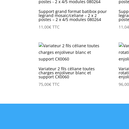
Support grand format batibox pour
Supp
legrand mosaic/celiane – 2 x 2
legra
postes – 2 x 4/5 modules 080264
poste
11,00
€
TTC
11,0
Variateur 2 fils céliane toutes
Vari
charges enjoliveur blanc et
rotat
support CX0060
enjol
75,00
€
TTC
96,0